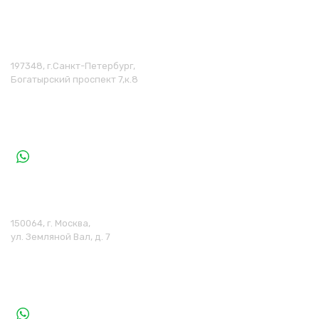
Санкт-Петербург
197348, г.Санкт-Петербург,
Богатырский проспект 7,к.8
(812) 454-53-34
+7 (985) 770-23-30
+7 (985) 770-23-30
Москва
150064, г. Москва,
ул. Земляной Вал, д. 7
+7 (495) 640-99-46
+7 (985) 770-23-30
+7 (985) 770-23-30